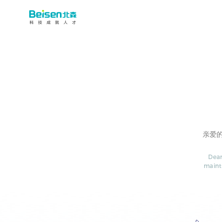
亲爱
Dear
maint