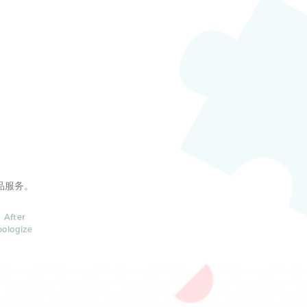
品服务。
 After
pologize